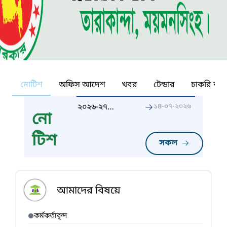
নোটিশ
অফিস আদেশ
খবর
টেন্ডার
চাকরি কর্ন
২০২৬-২৭
১৪-০৭-২০২৬
নো
অর্থবছরের
দাখিলকৃত
টিশ
সরকারি
সকল
কর্মসম্পাদন
পরিবীক্ষণ পদ্ধিতি
(GPMS) পদ্ধিতি
আমাদের বিষয়ে
কর্মকর্তাবৃন্দ